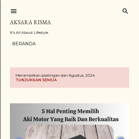
Langsung ke konten utama
AKSARA RISMA
It's All About Lifestyle
BERANDA
Menampilkan postingan dari Agustus, 2024
P
TUNJUKKAN SEMUA
o
s
t
i