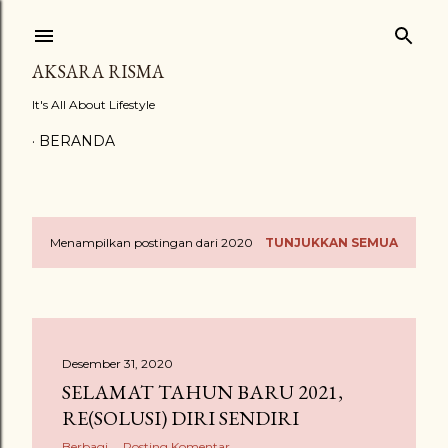
Langsung ke konten utama
AKSARA RISMA
It's All About Lifestyle
BERANDA
Menampilkan postingan dari 2020
TUNJUKKAN SEMUA
P
o
s
Desember 31, 2020
t
SELAMAT TAHUN BARU 2021,
i
RE(SOLUSI) DIRI SENDIRI
Berbagi
Posting Komentar